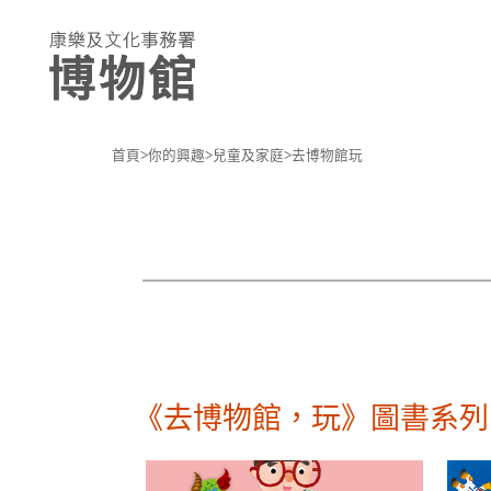
首頁
你的興趣
兒童及家庭
去博物館玩
康
文
署
博
物
館
《去博物館，玩》圖書系列