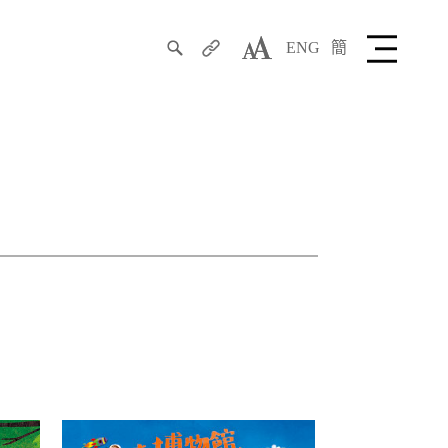
ENG
簡
搜
分
字
尋
享
型
大
小