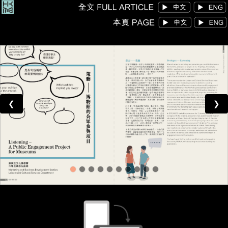
康
文
署
博
物
❮
❯
馆