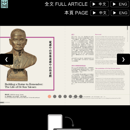
康
文
署
博
物
❮
❯
館