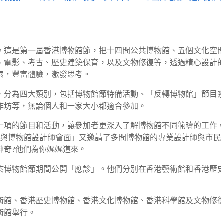
15」。這是第一屆香港博物館節，把十四間公共博物館、五個文化
、電影、考古、歷史建築保育，以及文物修復等，透過精心設計
索，豐富體驗，激發思考。
，分為四大類別，包括博物館節特備活動、「反轉博物館」節目
作坊等，無論個人和一家大小都適合參加。
十項的節目和活動，讓參加者更深入了解博物館不同範疇的工作
，「與博物館設計師會面」又邀請了多間博物館的專業設計師與市
神奇?他們為你娓娓道來。
於博物館節期間公開「應診」。他們分別在香港藝術館和香港歷
術館、香港歷史博物館、香港文化博物館、香港科學館及文物修
術館舉行。