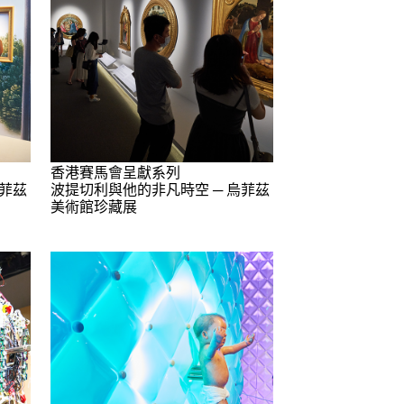
香港賽馬會呈獻系列
烏菲茲
波提切利與他的非凡時空 ─ 烏菲茲
美術館珍藏展