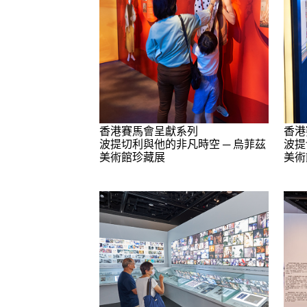
香港賽馬會呈獻系列
香港
波提切利與他的非凡時空 ─ 烏菲茲
波提
美術館珍藏展
美術