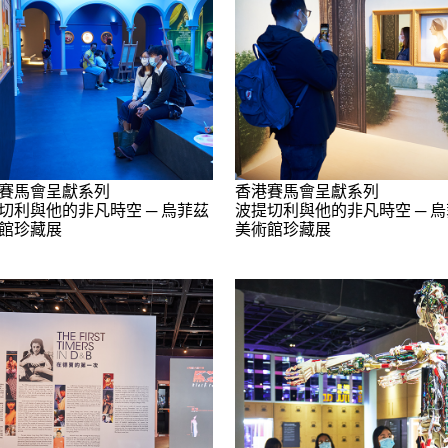
賽馬會呈獻系列
香港賽馬會呈獻系列
切利與他的非凡時空 ─ 烏菲茲
波提切利與他的非凡時空 ─ 
館珍藏展
美術館珍藏展