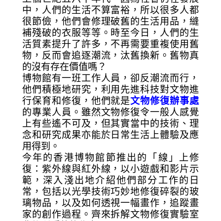
中，人們的生活不算富裕，所以很多人都
很節儉，他們會修理破舊的生活用品，縫
補殘破的衣服等等。時至今日，人們的生
活質素提升了許多，不再需要重複使用舊
物，反而會追逐潮流，汰舊換新。舊物真
的沒有存在價值嗎？
博物館有一班工作人員，卻反潮流而行，
他們積極地研究，利用先進科技對文物進
行保育和修復，他們就是
文物修復辦事處
的專業人員。雖然文物修復令一般人感覺
上有些遙不可及，但其實當中的技術、理
念和研究成果亦能於日常生活上體驗及應
用得到。
今年的香港博物館節推出的「線」上修
復：紫外線與紅外線，以小遊戲和影片示
範，深入淺出地介紹他們部分工作的日
常，包括以光學技術巧妙地修復碎裂的玻
璃物品，以及如何透視一幅畫作，追蹤畫
家的創作過程。齊來拆解文物修復實驗室