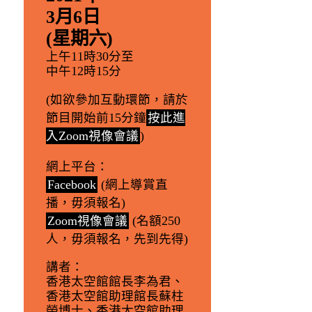
3月6日
(星期六)
上午11時30分至
中午12時15分
(如欲參加互動環節，請於
節目開始前15分鐘
按此進
入Zoom視像會議
)
網上平台
：
Facebook
(網上導賞直
播，毋須報名)
Zoom視像會議
(名額250
人，毋須報名，先到先得)
講者
：
香港太空館館長李為君、
香港太空館助理館長蘇柱
榮博士、香港太空館助理