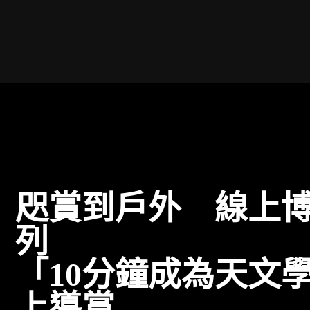
網上導賞
咫賞到戶外 線上
列
「10分鐘成為天文
上導賞