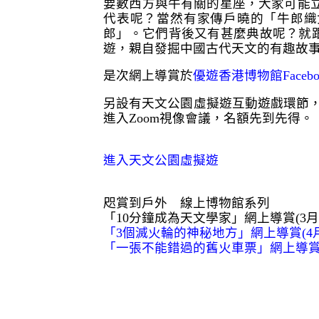
要數西方與牛有關的星座，大家可能
代表呢？當然有家傳戶曉的「牛郎織
郎」。它們背後又有甚麼典故呢？就
遊，親自發掘中國古代天文的有趣故
是次網上導賞於
優遊香港博物館Faceb
另設有天文公園虛擬遊互動遊戲環節，
進入
Zoom視像會議
，名額先到先得。
進入天文公園虛擬遊
咫賞到戶外 線上博物館系列
「10分鐘成為天文學家」網上導賞(3月
「3個滅火輪的神秘地方」網上導賞(4月
「一張不能錯過的舊火車票」網上導賞(4