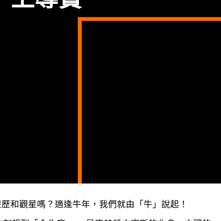
遊歷和觀星嗎？適逢牛年，我們就由「牛」說起！