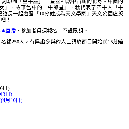
立刻想到「金牛座」— 星座神話中宙斯的化身。中國的
女」，故事當中的「牛郎星」，就代表了牽牛人「牛
跟館長一起遊歷「10分鐘成為天文學家」天文公園虛擬
事吧！
ook直播
，參加者毋須報名，不設限額。
名額250人，有興趣參與的人士請於節目開始前15分鐘
6日)
3日)
月10日)