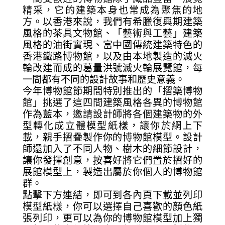
精采，它的建築本身也常成為聚焦的地
方。以香港來說，我們有希臘復興期建築
風格的茶具文物館、「藝術與工藝」建築
風格的油街實現、富中國傳統建築特色的
香港鐵路博物館，以及由本地製造的滅火
輪改建而成的葛量洪號滅火輪展覽館，每
一間都有不同的設計故事和歷史意義。
今年博物館節期間特別推出的「摺築博物
館」挑選了這四間建築風格各異的博物館
作為藍本，邀請設計師將各個建築物的外
型轉化成立體模型紙樣，讓你於網上下
載，親手摺疊製作你的博物館模型。設計
師還加入了不同人物、樹木的細節設計，
讓你發揮創意，按喜好將它們置於摺好的
展館模型上，製造出屬於你個人的博物館
群。
點擊下方連結，即可到各內頁下載並列印
模型紙樣，你可以選擇自己喜歡的顏色紙
張列印，更可以為你的博物館模型加上獨