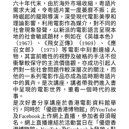
六十年代末，由於海外市場收縮，粵語片
需求大減，令粵語片業一度萎靡不振；此
時崛起的龍剛導演，深受現代電影美學和
理論影響，利用電影作為媒介，對不同的
社會現象發聲，以新派的電影語言呈現本
地的社會敏感題材，例如在《英雄本色》
（1967）、《飛女正傳》（1969）、《應
召女郎》（1973）等電影中刻劃邊緣人
物，其富前瞻性的視野及破格的手法不但
衝擊較保守的主流價值觀，亦成功引起人
們對一些社會問題作較深層次的關注，而
他的一系列電影作品亦成為這時期粵語片
中的異卉。是次講座，講者帶我們進入書
中呈現的電影世界，重看一個時代的故
事。
是次好書分享講座於香港電影資料館舉
行，同時於「優遊香港博物館」的YouTube
及Facebook上作網上直播，參加者毋須報
名。網上直播連結於活動當日在「優遊香