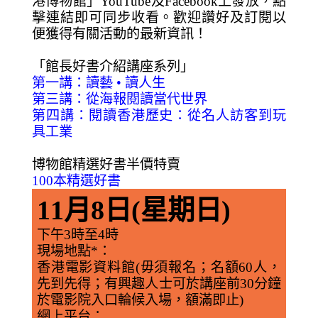
港博物館」YouTube及Facebook上發放，點
擊連結即可同步收看。歡迎讚好及訂閱以
便獲得有關活動的最新資訊！
「館長好書介紹講座系列」
第一講：讀藝 • 讀人生
第三講：從海報閱讀當代世界
第四講：閱讀香港歷史：從名人訪客到玩
具工業
博物館精選好書半價特賣
100本精選好書
11月8日(星期日)
下午3時至4時
現場地點*
：
香港電影資料館(毋須報名；名額60人，
先到先得；有興趣人士可於講座前30分鐘
於電影院入口輪候入場，額滿即止)
網上平台
：