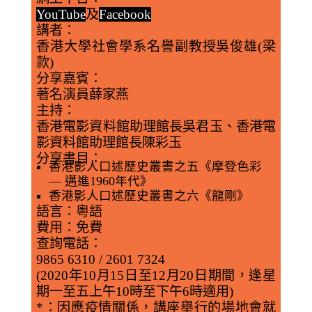
YouTube
及
Facebook
講者
：
香港大學社會學系名譽副教授吳俊雄(梁
款)
分享嘉賓
：
著名演員薛家燕
主持
：
香港電影資料館助理館長吳君玉、香港電
影資料館助理館長陳彩玉
分享書目
：
香港影人口述歷史叢書之五《摩登色彩
— 邁進1960年代》
香港影人口述歷史叢書之六《龍剛》
語言
：粵語
費用
：免費
查詢電話
：
9865 6310 / 2601 7324
(2020年10月15日至12月20日期間，逢星
期一至五上午10時至下午6時適用)
*：因應疫情關係，講座舉行的場地會就