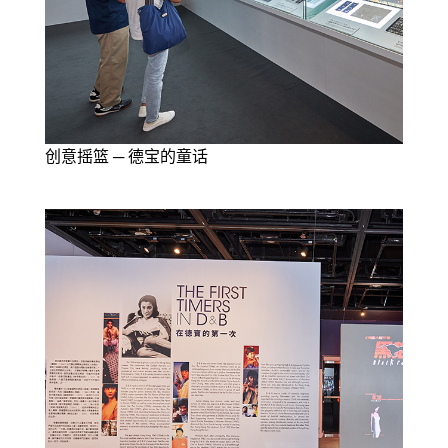
创意摇篮 ─ 德宝的童话