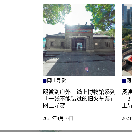
网上导赏
网
咫赏到户外 线上博物馆系列
咫
「一张不能错过的旧火车票」
「
网上导赏
上
2021年4月10日
202