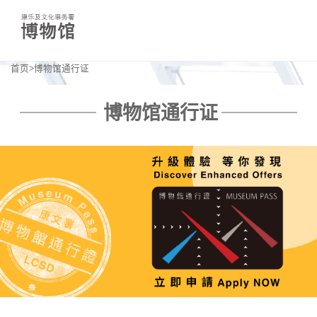
首页
博物馆通行证
康
文
博物馆通行证
署
博
物
馆