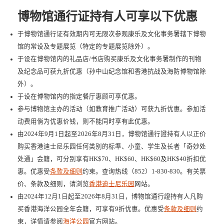
博物馆通行证持有人可享以下优惠
于博物馆通行证有效期内可无限次参观康乐及文化事务署辖下博物
馆的常设及专题展览（特定的专题展览除外）。
于设在博物馆内的礼品店/书店购买康乐及文化事务署制作的刊物
及纪念品可获九折优惠（孙中山纪念馆和香港抗战及海防博物馆除
外）。
于设在博物馆内的指定餐厅惠顾可享优惠。
参与博物馆主办的活动（如教育推广活动）可获九折优惠。参加活
动费用倘为优惠价钱，则不能同时享有此优惠。
由2024年9月1日起至2026年8月31日，博物馆通行證持有人以正价
购买香港迪士尼乐园任何类别的标準、小童、学生及长者「奇妙处
处通」会籍，可分别享有HK$70、HK$60、HK$60及HK$40折扣优
惠。优惠受
条款及细则
约束。查询热线（852）1-830-830。有关票
价、条款及细则，请浏览
香港迪士尼乐园
网站。
由2024年12月1日起至2026年8月31日，博物馆通行證持有人凡购
买香港海洋公园全年会籍，可享有9折优惠。优惠受
条款及细则
约
束，详情请参阅
海洋公园
官方网站。