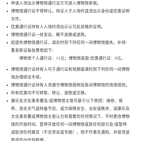
申请人须出示博物馆通行证方可进入博物馆参观。
博物馆通行证不得转让。持证人于入场时或须出示身份或优惠证明
文件。
优惠通行证持有人入场时须出示认可此资格的证明。
博物馆通行证一经发出，概不退换或退款。
如遗失博物馆通行证，请实时到下列任何一间博物馆报失。补领/
重发新证每张费用如下：
博物馆个人通行证：11元；博物馆家庭/优惠通行证：6元。
博物馆通行证持有人可于通行证有效期届满时到下列任何一间博物
馆办理续证手续。
博物馆通行证持有人须遵守博物馆规例及各间博物馆的场馆规则。
所有优惠均不可转售、转让、退款或交换。
康乐及文化事务署及/或博物馆主管可基于以下原因：维修、保
养、恶劣天气或特备节目，或为保障安全、治安或秩序，或康乐及
文化事务署或博物馆主管认为有需要的任何情况下，不时更改博物
馆的开放时间、暂停开放任何一间博物馆或其任何部分及/或暂停
或取消任何展览（不论常设或专题），而不作事先通知，并毋须退
款或作出任何赔偿。