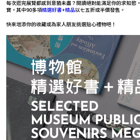
每次逛完展覽都感到意猶未盡？閱讀絕對能滿足你的求知慾
寶。其中90多項
精選好書+精品
以七五折或半價發售。
快來増添你的收藏或為家人朋友挑選貼心禮物吧！