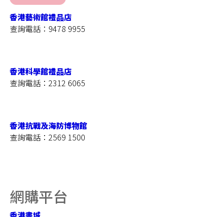
好
書
香港藝術館禮品店
+精
查詢電話：9478 9955
品
特
賣
精
香港科學館禮品店
選
查詢電話：2312 6065
好
書
──
七
香港抗戰及海防博物館
五
查詢電話：2569 1500
折
精
選
精
品
網購平台
──
五
香港書城
折