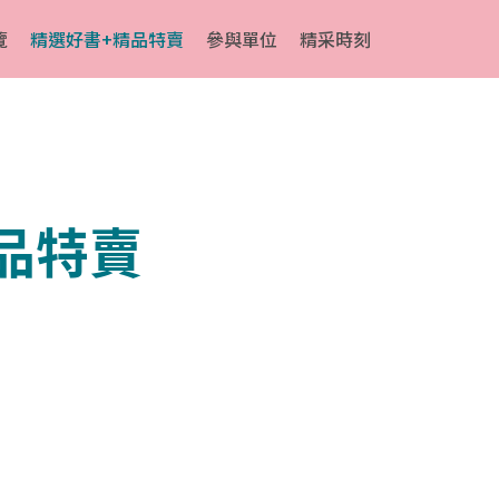
覽
精選好書+精品特賣
參與單位
精采時刻
品特賣