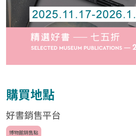
橫
幅
購買地點
內
容：
博
物
好書銷售平台
館
精
選
博物館銷售點