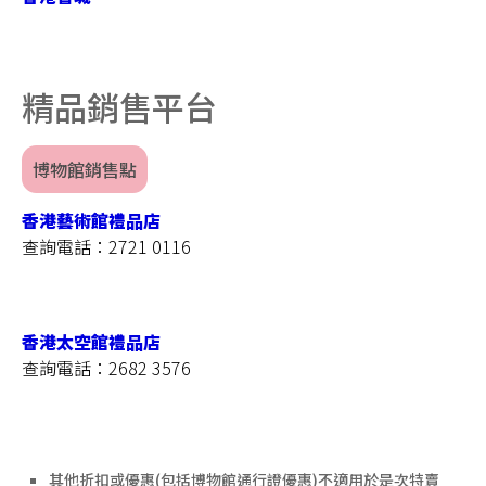
(必
須
先
購
精品銷售平台
買
精
選
博物館銷售點
好
書)
香港藝術館禮品店
限
查詢電話：2721 0116
時
限
量
機
香港太空館禮品店
會
查詢電話：2682 3576
難
得!
其他折扣或優惠(包括博物館通行證優惠)不適用於是次特賣