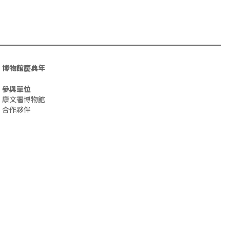
博物館慶典年
參與單位
康文署博物館
合作夥伴