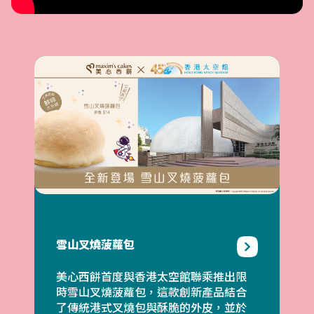
雪山叉燒菠蘿包
美心西餅首度與香港太空館聯乘推出限
時雪山叉燒菠蘿包，這款創新產品結合
了傳統港式叉燒包與酥脆的外皮，並於