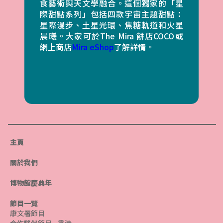
食藝術與天文學融合。這個獨家的「星
際甜點系列」包括四款宇宙主題甜點：
星際漫步、土星光環、焦糖軌道和火星
晨曦。大家可於The Mira 餅店COCO或
網上商店
Mira eShop
了解詳情。
主頁
關於我們
博物館慶典年
節目一覽
康文署節目
合作夥伴節目 - 香港