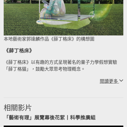
本地藝術家郭達麟作品《薛丁格床》的構想圖
《薛丁格床》
《薛丁格床》以有趣的方式呈現著名的量子力學假想實驗
「薛丁格貓」，鼓勵大眾思考物理概念。
閱讀更多
相關影片
「藝術有理」展覽幕後花絮丨科學推廣組