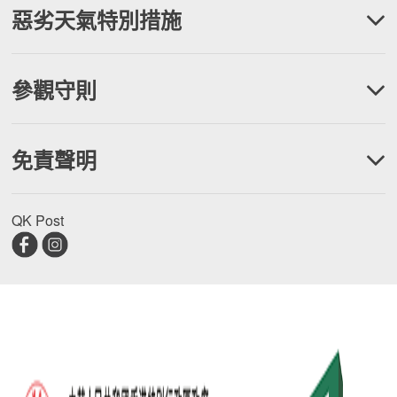
惡劣天氣特別措施
《維港盃》
《薛丁格床》
及
三號或以上熱帶氣旋警告信號或「極端情況」
參觀守則
- 展品會暫時關閉
黃／紅／黑色暴雨警告信號
觀時，請盡量保持安靜，以獲得最佳的觀賞體驗。
- 展品會暫時關閉
請輕輕觸碰展品，切勿拍打。
免責聲明
請多留意周邊觀眾及環境，並保持禮儀及秩序。
請瀏覽「藝術@維港2024」網頁 ／「QK POST」Facebook
請勿在展品上攀爬。
所有參觀者於參觀「藝術有理」展覽或相關活動前應
專頁及Instagram 以獲取最新資訊
細閱並同意以下條款及細則。
QK Post
康文署有權因應展覽容納量、特別節目、維修、保養、
惡劣天氣或任何有需要的情況而更改開放時間、暫停開
放或取消，而不作事前通知。請參觀者瀏覽
「藝術@維
港2024」
網頁／
「我地藝術」Facebook 專頁
及
Instagram
／
QK Post Facebook 專頁
及
Instagram
以獲取
最新資訊。
所有入場參觀者須自行承擔安全風險，康文署不會對任