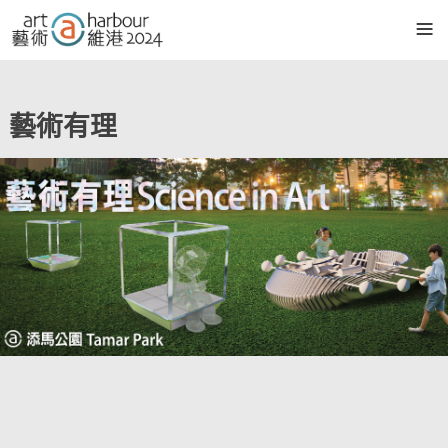
≡
藝術項目
藝術有理