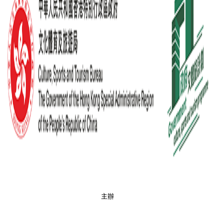
何參觀者發生的意外或損傷負責。
場內可以拍照及攝錄，惟拍攝之相片或影片不可作商業
用途，亦不可在場內進行直播（獲大會預先批准除
外）。請勿使用三腳架、自拍桿或閃光燈。
參觀者須自行保管個人財物。如有任何損壞或損失，康
文署概不負責。
請保持地方整潔，切勿塗污或損毀展品、裝置及設施，
如參觀者損壞展覽內的裝置或設施，康文署會保留追究
權並要求賠償。
展覽範圍內不可飲食或吸煙。
展覽範圍內不得使用揚聲器。
不可攜帶寵物、任何爆炸品、危險品、易燃物品、利
器、剪刀或一切可作為攻擊性武器的物品入場。
不可攜帶任何噴射性的物品。
不可攜帶危險或有害物品（煙花、照明彈、粉塵、煙霧
彈或其他任何類型的煙火物品）。
不可攜帶任何種類的武器，或任何外表或印象疑似武器
主辦
的物件或玩具槍。
不可攜帶任何含酒精飲品或任何非法藥品。