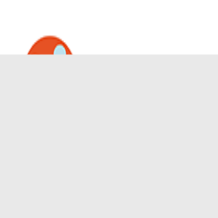
不可攜帶任何物料製成之大型三腳架、摺疊椅、凳子
等。
不可攜帶任何遙控飛行設備或玩具，包括但不限於模型
直升機，無人駕駛飛機。
不可攜帶任何大會認為有害、引起混亂、令人反感或妨
礙會場或其關聯設施之運作的物品（例如內容帶有歧
視、政治含意有關的任何旗幟、橫幅、彩旗、海報、傳
單、宣傳單張和／或其他促銷、宣傳物品和展示品）。
在展場內不得進行任何其他非參觀展覽的公眾活動。
主辦單位保留可在任何時候自行決定變更、修改、增加
或撤銷任何條款及細則的權利，恕不事前通知。
主辦單位保留拒絕不遵守上述注意事項及相關規定的參
觀者入場及要求他們離場的權利。
如遇緊急情況，應依照在工作人員指示離場。
如有任何爭議，主辦單位擁有最終決定權。
有關展覽內容，請於18/3 – 8/6/2024每日中午12時至晚
上10時期間致電2398 9002或電郵
enquiry@artatharbour.org
查詢。
添馬公園藝術項目聯合籌劃