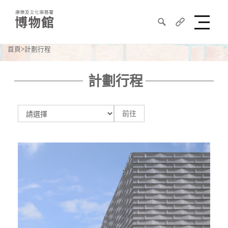
搜
分
尋
享
首頁
計劃行程
康
文
計劃行程
署
博
前
前往
往
物
館