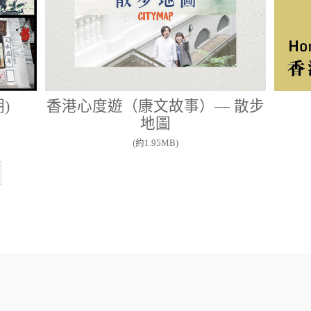
)
香港心度遊（康文故事）— 散步
地圖
(約1.95MB)