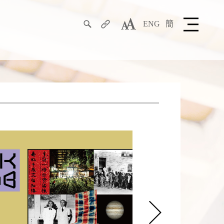
ENG
簡
搜
分
字
尋
享
型
大
小