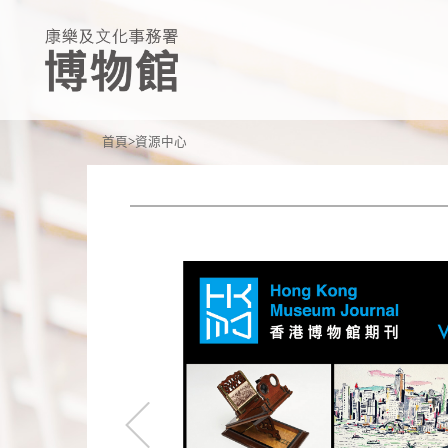
首頁
資源中心
康
文
署
博
物
館