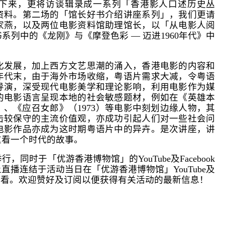
下来，更将访谈辑录成一系列「香港影人口述历史丛
资料。第二场的「馆长好书介绍讲座系列」，我们更请
家燕，以及两位电影资料馆助理馆长，以「从电影人阅
列中的《龙刚》与《摩登色彩 — 迈进1960年代》中
化发展，加上西方文艺思潮的涌入，香港电影的内容和
年代末，由于海外市场收缩，粤语片需求大减，令粤语
导演，深受现代电影美学和理论影响，利用电影作为媒
的电影语言呈现本地的社会敏感题材，例如在《英雄本
9）、《应召女郎》（1973）等电影中刻划边缘人物，其
击较保守的主流价值观，亦成功引起人们对一些社会问
电影作品亦成为这时期粤语片中的异卉。是次讲座，讲
重看一个时代的故事。
同时于「优游香港博物馆」的YouTube及Facebook
播连结于活动当日在「优游香港博物馆」YouTube及
同步收看。欢迎赞好及订阅以便获得有关活动的最新信息！