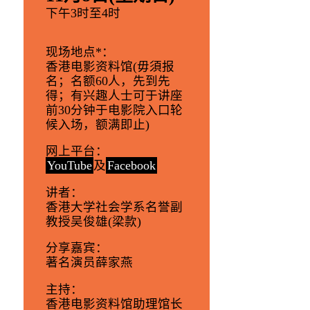
下午3时至4时
现场地点*
：
香港电影资料馆(毋須报
名；名额60人，先到先
得；有兴趣人士可于讲座
前30分钟于电影院入口轮
候入场，额满即止)
网上平台
：
YouTube
及
Facebook
讲者
：
香港大学社会学系名誉副
教授吴俊雄(梁款)
分享嘉宾
：
著名演员薛家燕
主持
：
香港电影资料馆助理馆长