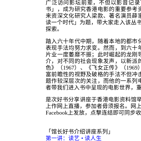
广泛访问影坛前辈，不但以影音记录
书」，成为研究香港电影的重要参考
来资深文化研究人梁款、著名演员薛
读一个时代」为题，带大家走入该丛书系
探索。
踏入六十年代中期，随着本地的都市
表现手法均努力求变。然而，到六十
片业一度萎靡不振；此时崛起的龙刚
介，对不同的社会现象发声，以新派
色》（1967）、《飞女正传》（196
富前瞻性的视野及破格的手法不但冲
题作较深层次的关注，而他的一系列
者带我们进入书中呈现的电影世界，
是次好书分享讲座于香港电影资料馆举行，
上作网上直播，参加者毋须报名。网上直
Facebook上发放，点撃连结即可
「馆长好书介绍讲座系列」
第一讲：读艺 • 读人生