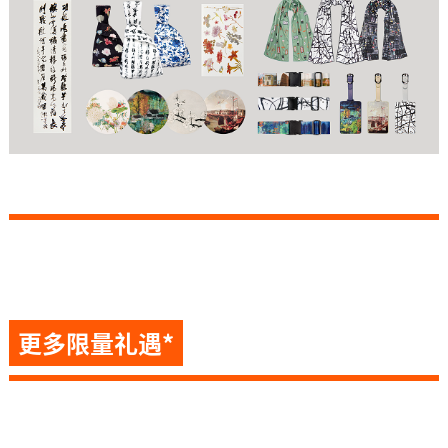
更多限量礼遇*