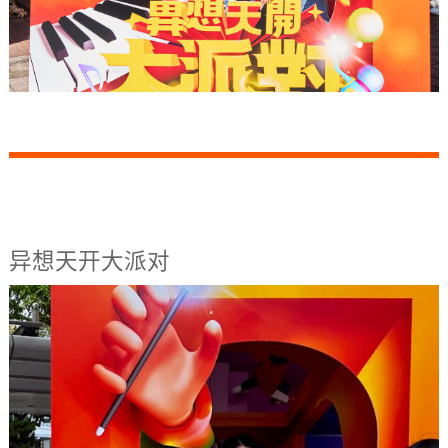
异想天开大派对