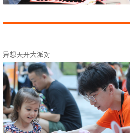
异想天开大派对