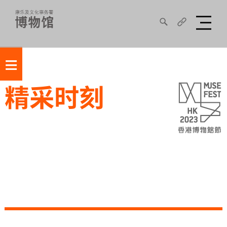
≡
精采时刻