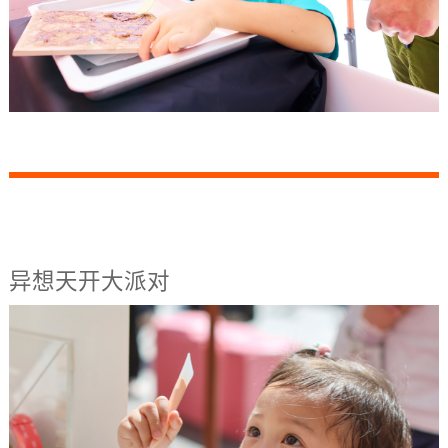
异想天开大派对