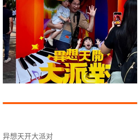
异想天开大派对