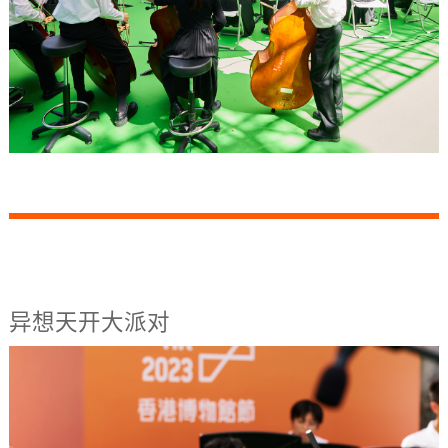
异想天开大派对