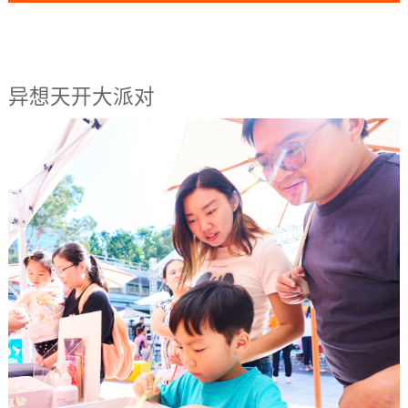
异想天开大派对