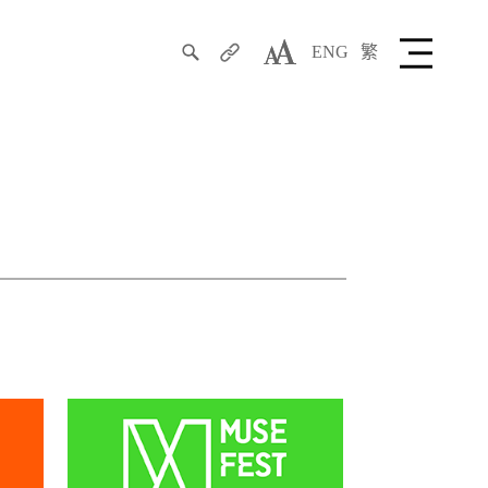
ENG
繁
搜
分
字
寻
享
型
大
小