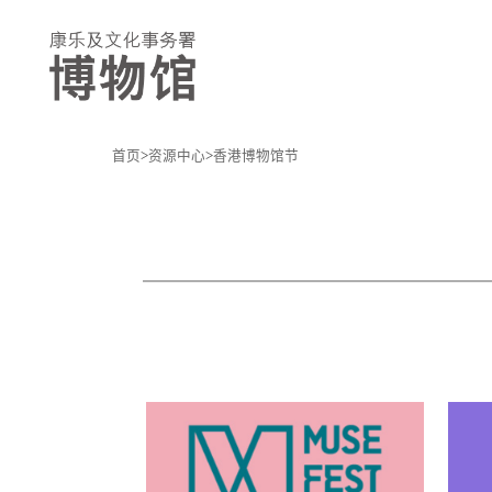
首页
资源中心
香港博物馆节
康
文
署
博
物
馆